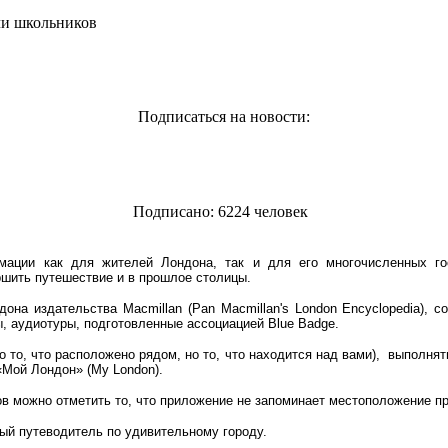
чи школьников
Подписаться на новости:
Подписано: 6224 человек
мации как для жителей Лондона, так и для его многочисленных го
шить путешествие и в прошлое столицы.
она издательства Macmillan (Pan Macmillan's London Encyclopedia), с
, аудиотуры, подготовленные ассоциацией Blue Badge.
о то, что расположено рядом, но то, что находится над вами), выполнять
«Мой Лондон» (My London).
ов можно отметить то, что приложение не запоминает местоположение п
ный путеводитель по удивительному городу.