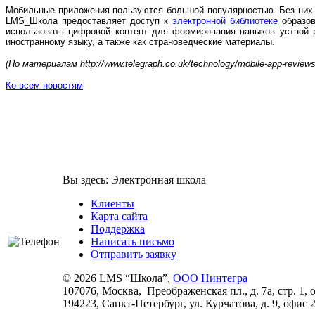
Мобильные приложения пользуются большой популярностью. Без них 
LMS_Школа предоставляет доступ к
электронной библиотеке
образо
использовать цифровой контент для формирования навыков устной р
иностранному языку, а также как страноведческие материалы.
(По материалам http://www.telegraph.co.uk/technology/mobile-app-reviews
Ко всем новостям
Вы здесь:
Электронная школа
Клиенты
Карта сайта
Поддержка
Написать письмо
Отправить заявку
©
2026 LMS “Школа”,
ООО Нинтегра
107076, Москва, Преображенская пл., д. 7а, стр. 1, 
194223, Санкт-Петербург,
ул. Курчатова, д. 9, офис 