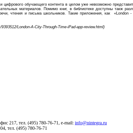
и цифрового обучающего контента в целом уже невозможно представит
вательных материалов. Помимо книг, в библиотеке доступны такж разл
ечи, чтения и письма школьников.
Такие приложения, как
«London -
/9393512/London-A-City-Through-Time-iPad-app-review.html)
офис 217
, тел. (495) 780-76-71, e-mail:
info@nintegra.ru
204
, тел. (495) 780-76-71