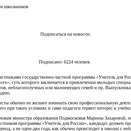
чи школьников
Подписаться на новости:
Подписано: 6224 человек
стниками государственно-частной программы «Учитель для Рос
сех», суть которого заключается в привлечении молодых специа
натов, неблагополучных или малоимущих семей и пр.
Выпускникам 
ндию.
листы обычно не желают начинать свою профессиональную деяте
 что при таких условиях и сами педагоги теряют интерес к учеб
вам министра образования Подмосковья Марины Захаровой, пед
частником программы «Учитель для России», кандидат должен пр
риод, а не один-два года, как обычно происходит в школах с н