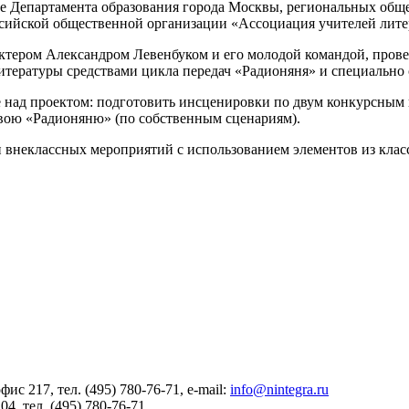
е Департамента образования города Москвы, региональных общ
сийской общественной организации «Ассоциация учителей литер
ктером Александром Левенбуком и его молодой командой, прове
итературы средствами цикла передач «Радионяня» и специально 
те над проектом: подготовить инсценировки по двум конкурсн
свою «Радионяню» (по собственным сценариям).
и внеклассных мероприятий с использованием элементов из клас
офис 217
, тел. (495) 780-76-71, e-mail:
info@nintegra.ru
204
, тел. (495) 780-76-71