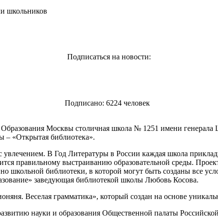
чи школьников
Подписаться на новости:
Подписано: 6224 человек
Образования Москвы столичная школа № 1251 имени генерала Ш
ы – «Открытая библиотека».
с увлечением. В Год Литературы в России каждая школа прикла
дится правильному выстраиванию образовательной среды. Проек
о школьной библиотеки, в которой могут быть созданы все усло
азование» заведующая библиотекой школы Любовь Косова.
ионяня. Веселая грамматика», который создан на основе уникал
развитию науки и образования Общественной палаты Российско