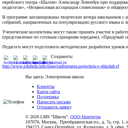
еврейского театра «Шалом» Александр Левенбук при поддержк
педагогов», «Независимая ассоциация словесников» и общерос
В программе запланированы творческие вечера школьников с а
собраний, направленных на популяризацию русского языка и л
Ученические коллективы могут также принять участие в рабо
(представление по готовым сценариям передачи), «Придумай 
Педагоги могут подготовить методические разработки уроков 
Сохранить:
http://www.eduhelp.info/page/radionjanja-pojavitsja-v-shkolah-rf
Вы здесь:
Электронная школа
Клиенты
Карта сайта
Поддержка
Написать письмо
Отправить заявку
©
2026 LMS “Школа”,
ООО Нинтегра
107076, Москва, Преображенская пл., д. 7а, стр. 1, 
194223, Санкт-Петербург,
ул. Курчатова, д. 9, офис 