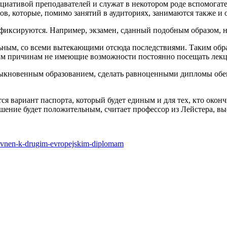
циативой преподавателей и служат в некотором роде вспомогате
тов, которые, помимо занятий в аудиториях, занимаются также и
фиксируются. Например, экзамен, сданный подобным образом, н
ьным, со всеми вытекающими отсюда последствиями. Таким обра
ным причинам не имеющие возможности постоянно посещать лек
быкновенным образованием, сделать равноценными дипломы обеи
вариант паспорта, который будет единым и для тех, кто окончил
шение будет положительным, считает профессор из Лейстера, в
iravnen-k-drugim-evropejskim-diplomam