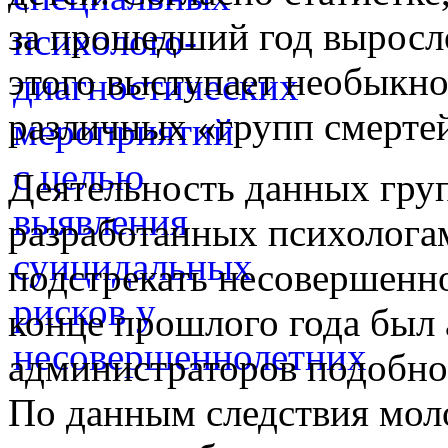
за прошедший год выросл
этого выступает необыкн
различных «групп смертей
Деятельность данных груп
разработанных психолога
подстрекать несовершенн
конце прошлого года был 
администраторов подобно
По данным следствия мол